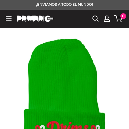
Ir
¡ENVIAMOS A TODO EL MUNDO!
directamente
0
Primario
al
Merch
contenido