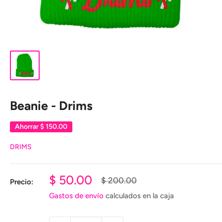
Beanie - Drims
Ahorrar
$ 150.00
DRIMS
Precio
$ 50.00
Precio
$ 200.00
Precio:
habitual
de
Gastos de envío
calculados en la caja
venta