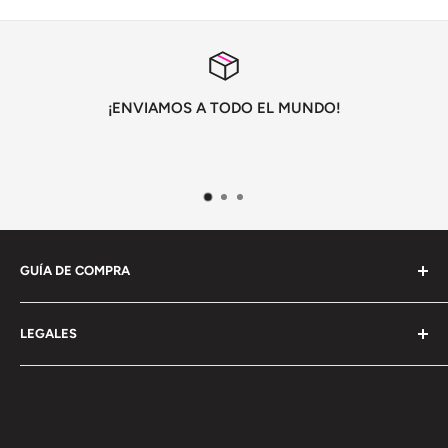
¡ENVIAMOS A TODO EL MUNDO!
GUÍA DE COMPRA
Información General
LEGALES
Envío
Pagos y devoluciones
Terminos y condiciones
Politica de privacidad
Politica de cookies