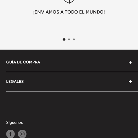
¡ENVIAMOS A TODO EL MUNDO!
GUÍA DE COMPRA
Información General
LEGALES
Envío
Pagos y devoluciones
Terminos y condiciones
Politica de privacidad
Politica de cookies
Síguenos