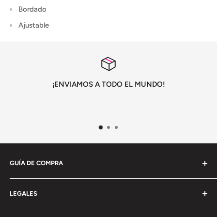
Bordado
Ajustable
¡ENVIAMOS A TODO EL MUNDO!
GUÍA DE COMPRA
Información General
LEGALES
Envío
Pagos y devoluciones
Terminos y condiciones