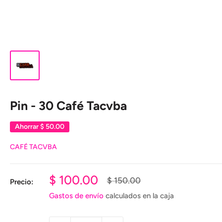
Pin - 30 Café Tacvba
Ahorrar
$ 50.00
CAFÉ TACVBA
Precio
$ 100.00
Precio
$ 150.00
Precio:
habitual
de
Gastos de envío
calculados en la caja
venta