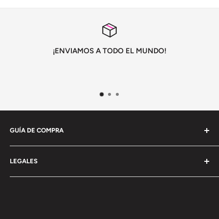
¡ENVIAMOS A TODO EL MUNDO!
GUÍA DE COMPRA
Información General
LEGALES
Envío
Pagos y devoluciones
Terminos y condiciones
Politica de privacidad
Politica de cookies