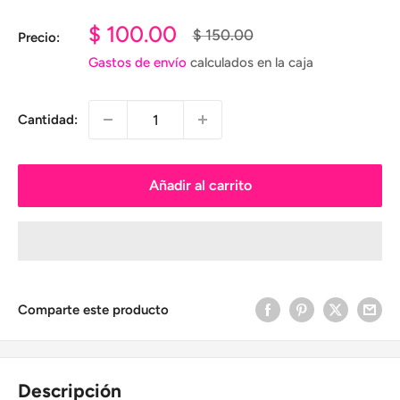
Precio
$ 100.00
Precio
$ 150.00
Precio:
habitual
de
Gastos de envío
calculados en la caja
venta
Cantidad:
Añadir al carrito
Comparte este producto
Descripción