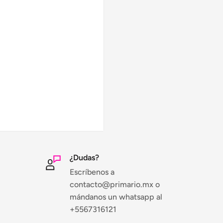
)
¿Dudas?
Escríbenos a
contacto@primario.mx o
mándanos un whatsapp al
+5567316121