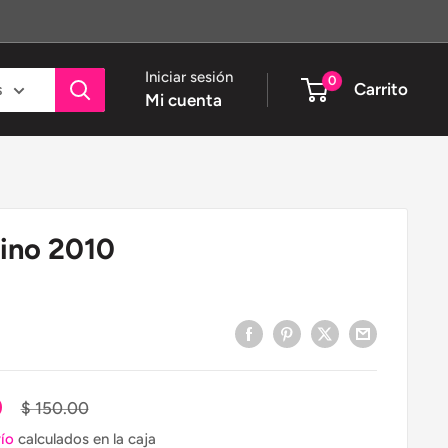
Iniciar sesión
0
Carrito
s
Mi cuenta
tino 2010
0
Precio
$ 150.00
habitual
ío
calculados en la caja