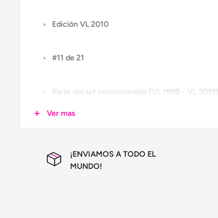
Edición VL 2010
#11 de 21
Parte del set coleccionable (VL 1998 - VL 2019
Ver mas
Pin metálico
¡ENVIAMOS A TODO EL
Esmaltado
MUNDO!