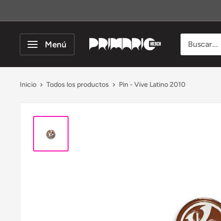
Ir
directamente
al
Menú
Primario
contenido
Merch
Inicio
Todos los productos
Pin - Vive Latino 2010