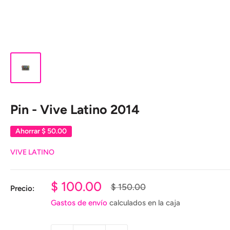
Pin - Vive Latino 2014
Ahorrar
$ 50.00
VIVE LATINO
Precio
$ 100.00
Precio
$ 150.00
Precio:
habitual
de
Gastos de envío
calculados en la caja
venta