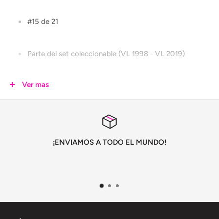
#15 de 21
Parte del set coleccionable (VL 1998 - VL 2019)
Ver mas
Pin metálico
Esmaltado
¡ENVIAMOS A TODO EL MUNDO!