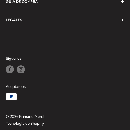
GUÍA DE COMPRA
Información General
LEGALES
Envío
Pagos y devoluciones
Terminos y condiciones
Politica de privacidad
Politica de cookies
Síguenos
Aceptamos
© 2026 Primario Merch
Tecnología de Shopify