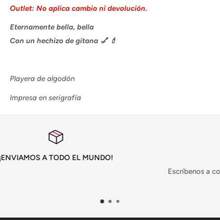
Outlet: No aplica cambio ni devolución.
Eternamente bella, bella
Con un hechizo de gitana 💅 💄
Playera de algodón
Impresa en serigrafía
O!
¿Dudas?
Escríbenos a contacto@primario.mx o mándano
+5567316121