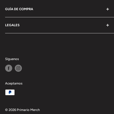
GUÍA DE COMPRA
Información General
LEGALES
Envío
Pagos y devoluciones
Terminos y condiciones
Politica de privacidad
Politica de cookies
Síguenos
Aceptamos
© 2026 Primario Merch