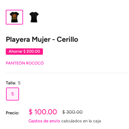
Playera Mujer - Cerillo
Ahorrar
$ 200.00
PANTEÓN ROCOCÓ
Talla:
S
S
Precio
$ 100.00
Precio
$ 300.00
Precio:
habitual
de
Gastos de envío
calculados en la caja
venta