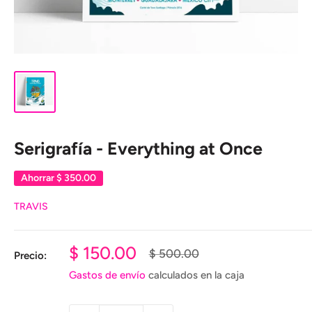
Serigrafía - Everything at Once
Ahorrar
$ 350.00
TRAVIS
Precio
$ 150.00
Precio
$ 500.00
Precio:
habitual
de
Gastos de envío
calculados en la caja
venta