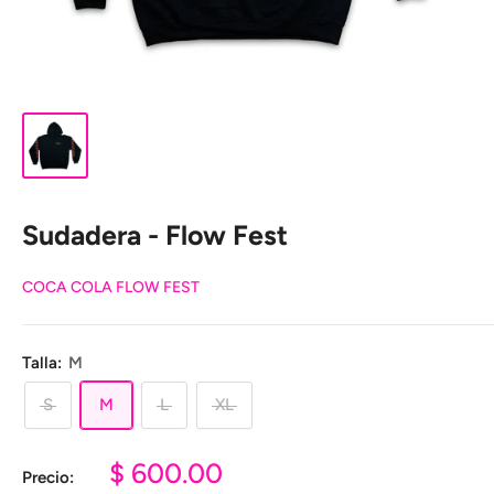
Sudadera - Flow Fest
COCA COLA FLOW FEST
Talla:
M
S
M
L
XL
Precio
$ 600.00
Precio: