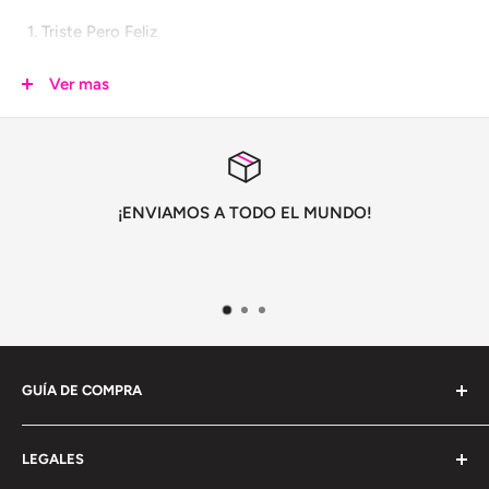
Triste Pero Feliz
No Existe Más
Ver mas
Un Beso De Tres
Si No Escucho el Eco / Fuego en el Tepozteco
¡ENVIAMOS A TODO EL MUNDO!
GUÍA DE COMPRA
Información General
LEGALES
Envío