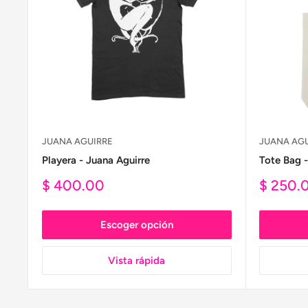
JUANA AGUIRRE
JUANA AGU
Playera - Juana Aguirre
Tote Bag -
Precio
Precio
$ 400.00
$ 250.
de
de
venta
venta
Escoger opción
Vista rápida