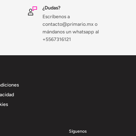
¿Dudas?
Escríbenos a
contacto@primario.mx o
mándanos un whatsapp al
+5567316121
ndiciones
vacidad
kies
Síguenos